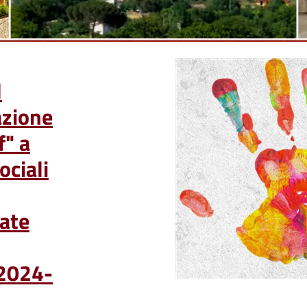
l
azione
f" a
ociali
ate
 2024-