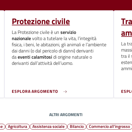
Protezione civile
Tr
am
La Protezione civile è un
servizio
nazionale
volto a tutelare la vita, l’integrità
La tr
fisica, i beni, le abitazioni, gli animali e l’ambiente
massi
dai danni (o dal pericolo di danni) derivanti
tra i
da
eventi calamitosi
di origine naturale o
ester
derivanti dall’attività dell’uomo.
ammini
ESPLORA ARGOMENTO
ESP
ALTRI ARGOMENTI
ne
Agricoltura
Assistenza sociale
Bilancio
Commercio all'ingrosso