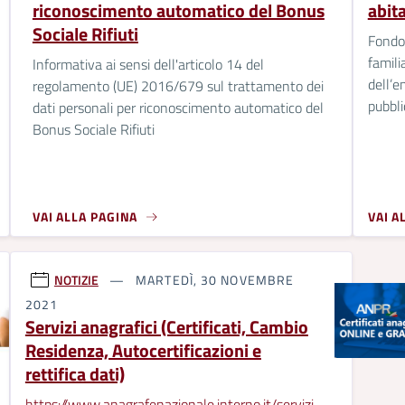
riconoscimento automatico del Bonus
abit
Sociale Rifiuti
Fondo 
famili
Informativa ai sensi dell'articolo 14 del
dell’e
regolamento (UE) 2016/679 sul trattamento dei
pubbli
dati personali per riconoscimento automatico del
Bonus Sociale Rifiuti
VAI ALLA PAGINA
VAI A
NOTIZIE
MARTEDÌ, 30 NOVEMBRE
2021
Servizi anagrafici (Certificati, Cambio
Residenza, Autocertificazioni e
rettifica dati)
https://www.anagrafenazionale.interno.it/servizi-