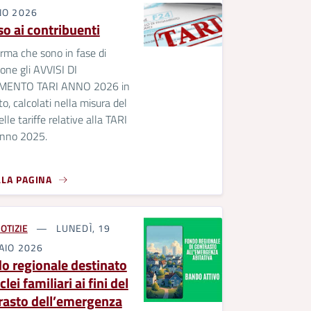
NO 2026
so ai contribuenti
orma che sono in fase di
one gli AVVISI DI
MENTO TARI ANNO 2026 in
o, calcolati nella misura del
lle tariffe relative alla TARI
anno 2025.
LLA PAGINA
OTIZIE
LUNEDÌ, 19
AIO 2026
o regionale destinato
clei familiari ai fini del
rasto dell’emergenza