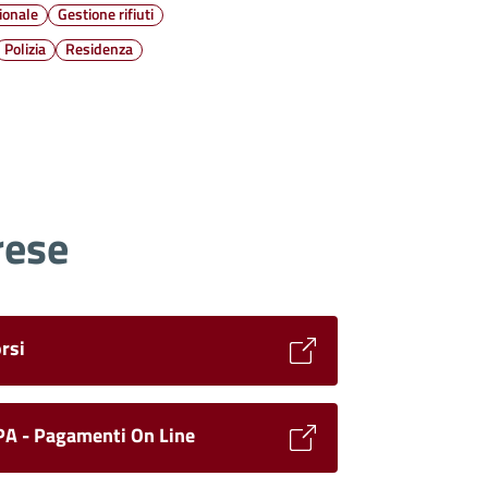
ionale
Gestione rifiuti
Polizia
Residenza
rese
rsi
A - Pagamenti On Line