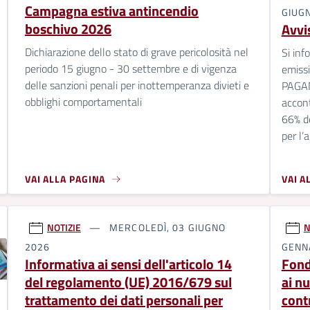
Campagna estiva antincendio
GIUG
boschivo 2026
Avvi
Dichiarazione dello stato di grave pericolosità nel
Si inf
periodo 15 giugno - 30 settembre e di vigenza
emissi
delle sanzioni penali per inottemperanza divieti e
PAGA
obblighi comportamentali
accont
66% de
per l’
VAI ALLA PAGINA
VAI A
NOTIZIE
MERCOLEDÌ, 03 GIUGNO
N
2026
GENN
Informativa ai sensi dell'articolo 14
Fond
del regolamento (UE) 2016/679 sul
ai nu
trattamento dei dati personali per
cont