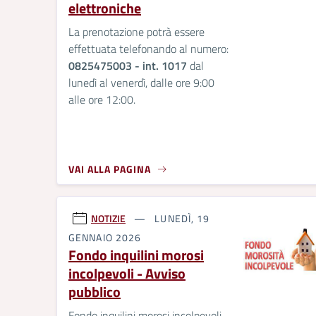
elettroniche
La prenotazione potrà essere
effettuata telefonando al numero:
0825475003 - int. 1017
dal
lunedì al venerdì, dalle ore 9:00
alle ore 12:00.
VAI ALLA PAGINA
NOTIZIE
LUNEDÌ, 19
GENNAIO 2026
Fondo inquilini morosi
incolpevoli - Avviso
pubblico
Fondo inquilini morosi incolpevoli -