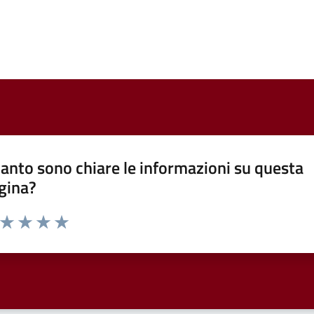
anto sono chiare le informazioni su questa
gina?
a da 1 a 5 stelle la pagina
ta 1 stelle su 5
Valuta 2 stelle su 5
Valuta 3 stelle su 5
Valuta 4 stelle su 5
Valuta 5 stelle su 5