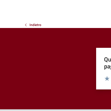
Indietro
Qu
pa
Valut
Valu