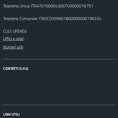
Tesoreria Unica: IT04T0100004306TU0000016751
Tesoreria Comunale: IT65C0359901800000000190224
CUU: UFEKE6
Uffici e orari
Numeri utili
CONTATTI D.P.O.
LINK UTILI