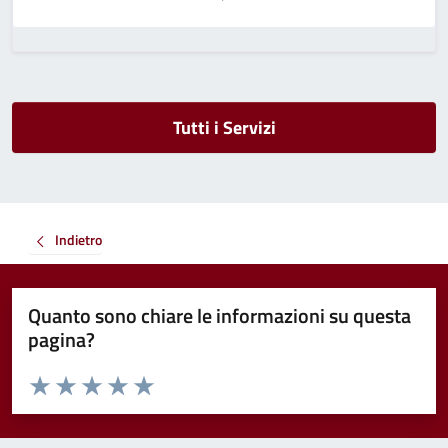
Tutti i Servizi
Indietro
Quanto sono chiare le informazioni su questa
pagina?
Valuta da 1 a 5 stelle la pagina
Valuta 1 stelle su 5
Valuta 2 stelle su 5
Valuta 3 stelle su 5
Valuta 4 stelle su 5
Valuta 5 stelle su 5