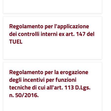
Regolamento per l'applicazione
dei controlli interni ex art. 147 del
TUEL
Regolamento per la erogazione
degli incentivi per funzioni
tecniche di cui all'art. 113 D.Lgs.
n. 50/2016.