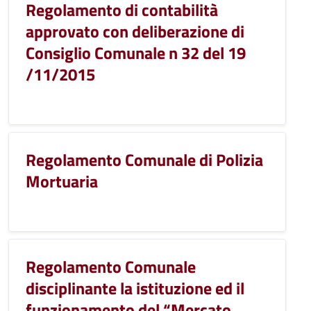
Regolamento di contabilità
approvato con deliberazione di
Consiglio Comunale n 32 del 19
/11/2015
Regolamento Comunale di Polizia
Mortuaria
Regolamento Comunale
disciplinante la istituzione ed il
funzionamento del “Mercato