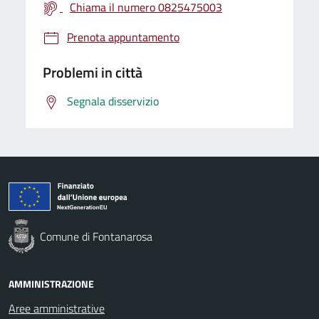
Chiama il numero 0825475003
Prenota appuntamento
Problemi in città
Segnala disservizio
Comune di Fontanarosa
AMMINISTRAZIONE
Aree amministrative