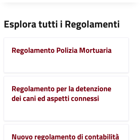
Esplora tutti i Regolamenti
Regolamento Polizia Mortuaria
Regolamento per la detenzione
dei cani ed aspetti connessi
Nuovo regolamento di contabilità