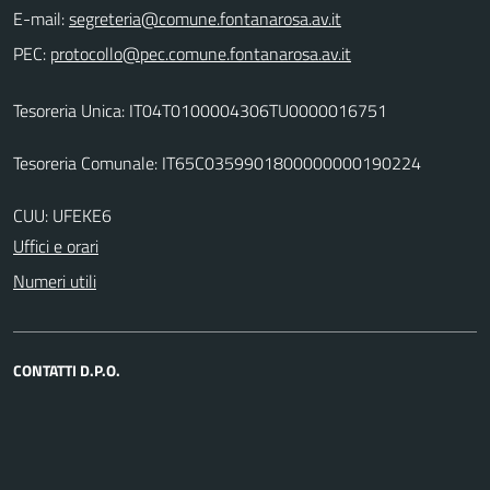
E-mail:
PEC:
Tesoreria Unica: IT04T0100004306TU0000016751
Tesoreria Comunale: IT65C0359901800000000190224
CUU: UFEKE6
Uffici e orari
Numeri utili
CONTATTI D.P.O.