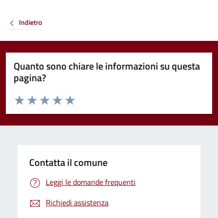
Indietro
Quanto sono chiare le informazioni su questa
pagina?
Valuta da 1 a 5 stelle la pagina
Valuta 1 stelle su 5
Valuta 2 stelle su 5
Valuta 3 stelle su 5
Valuta 4 stelle su 5
Valuta 5 stelle su 5
Contatta il comune
Leggi le domande frequenti
Richiedi assistenza