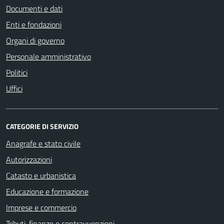
Documenti e dati
Enti e fondazioni
Organi di governo
Personale amministrativo
Politici
Uffici
CATEGORIE DI SERVIZIO
Anagrafe e stato civile
Autorizzazioni
Catasto e urbanistica
Educazione e formazione
Imprese e commercio
Tributi, finanze e contravvenzioni