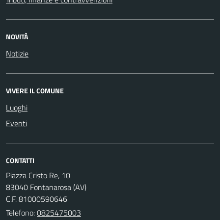
NOVITÀ
Notizie
VIVERE IL COMUNE
Luoghi
Eventi
CONTATTI
Piazza Cristo Re, 10
83040 Fontanarosa (AV)
C.F. 81000590646
Telefono:
0825475003