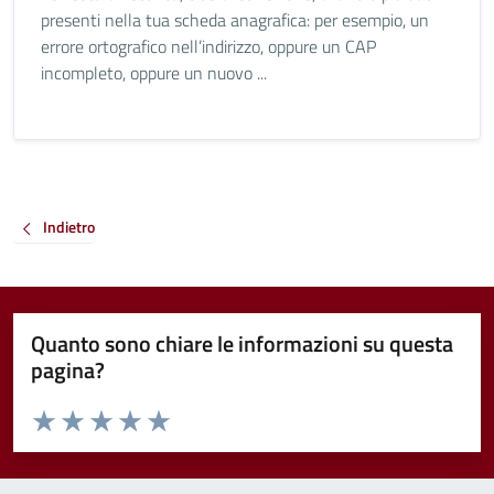
presenti nella tua scheda anagrafica: per esempio, un
errore ortografico nell’indirizzo, oppure un CAP
incompleto, oppure un nuovo ...
Indietro
Quanto sono chiare le informazioni su questa
pagina?
Valuta da 1 a 5 stelle la pagina
Valuta 1 stelle su 5
Valuta 2 stelle su 5
Valuta 3 stelle su 5
Valuta 4 stelle su 5
Valuta 5 stelle su 5