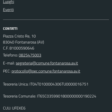
Luoghi
Eventi
CONTATTI
Piazza Cristo Re, 10
83040 Fontanarosa (AV)
C.F. 81000590646
Telefono:
0825475003
E-mail:
PEC:
Tesoreria Unica: IT04T0100004306TU0000016751
Tesoreria Comunale: IT65C0359901800000000190224
CUU: UFEKE6