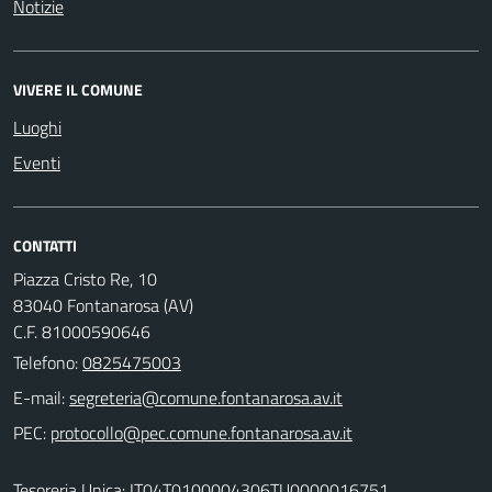
Notizie
VIVERE IL COMUNE
Luoghi
Eventi
CONTATTI
Piazza Cristo Re, 10
83040 Fontanarosa (AV)
C.F. 81000590646
Telefono:
0825475003
E-mail:
PEC:
Tesoreria Unica: IT04T0100004306TU0000016751