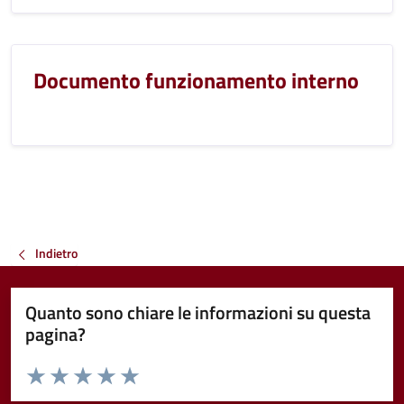
Documento funzionamento interno
Indietro
Quanto sono chiare le informazioni su questa
pagina?
Valuta da 1 a 5 stelle la pagina
Valuta 1 stelle su 5
Valuta 2 stelle su 5
Valuta 3 stelle su 5
Valuta 4 stelle su 5
Valuta 5 stelle su 5