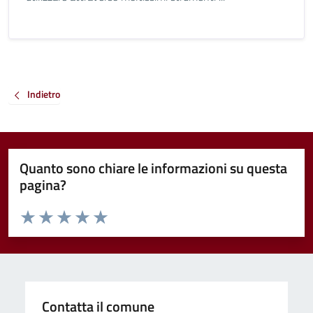
Indietro
Quanto sono chiare le informazioni su questa
pagina?
Valuta da 1 a 5 stelle la pagina
Valuta 1 stelle su 5
Valuta 2 stelle su 5
Valuta 3 stelle su 5
Valuta 4 stelle su 5
Valuta 5 stelle su 5
Contatta il comune