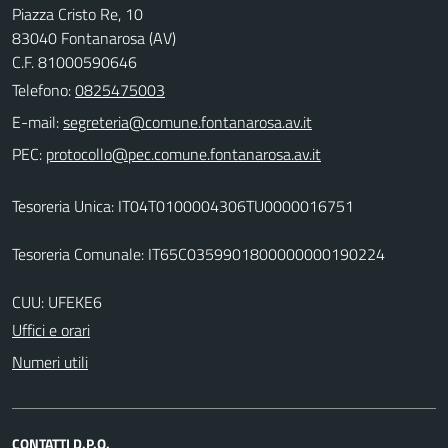
Piazza Cristo Re, 10
83040 Fontanarosa (AV)
C.F. 81000590646
Telefono:
0825475003
E-mail:
PEC:
Tesoreria Unica: IT04T0100004306TU0000016751
Tesoreria Comunale: IT65C0359901800000000190224
CUU: UFEKE6
Uffici e orari
Numeri utili
CONTATTI D.P.O.