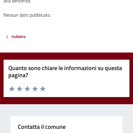
alla sentenza
Nessun dato pubblicato.
Indietro
Quanto sono chiare le informazioni su questa
pagina?
Valuta da 1 a 5 stelle la pagina
Valuta 1 stelle su 5
Valuta 2 stelle su 5
Valuta 3 stelle su 5
Valuta 4 stelle su 5
Valuta 5 stelle su 5
Contatta il comune