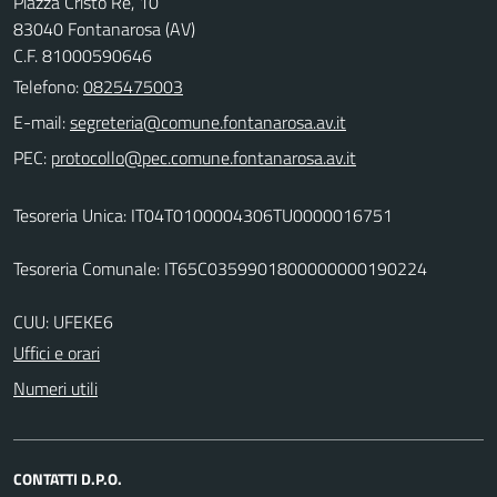
Piazza Cristo Re, 10
83040 Fontanarosa (AV)
C.F. 81000590646
Telefono:
0825475003
E-mail:
PEC:
Tesoreria Unica: IT04T0100004306TU0000016751
Tesoreria Comunale: IT65C0359901800000000190224
CUU: UFEKE6
Uffici e orari
Numeri utili
CONTATTI D.P.O.