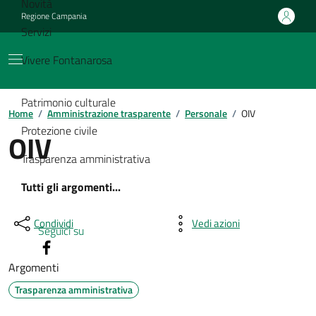
Novità
Regione Campania
Servizi
Vivere Fontanarosa
Patrimonio culturale
Home
/
Amministrazione trasparente
/
Personale
/
OIV
Protezione civile
OIV
Trasparenza amministrativa
Tutti gli argomenti...
Condividi
Vedi azioni
Seguici su
Argomenti
Trasparenza amministrativa