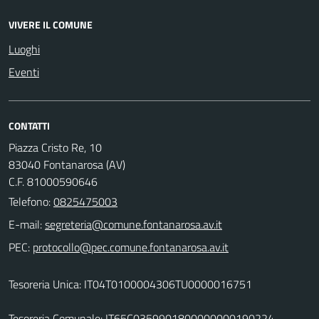
VIVERE IL COMUNE
Luoghi
Eventi
CONTATTI
Piazza Cristo Re, 10
83040 Fontanarosa (AV)
C.F. 81000590646
Telefono:
0825475003
E-mail:
PEC:
Tesoreria Unica: IT04T0100004306TU0000016751
Tesoreria Comunale: IT65C0359901800000000190224