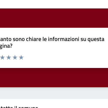
anto sono chiare le informazioni su questa
gina?
a da 1 a 5 stelle la pagina
ta 1 stelle su 5
Valuta 2 stelle su 5
Valuta 3 stelle su 5
Valuta 4 stelle su 5
Valuta 5 stelle su 5