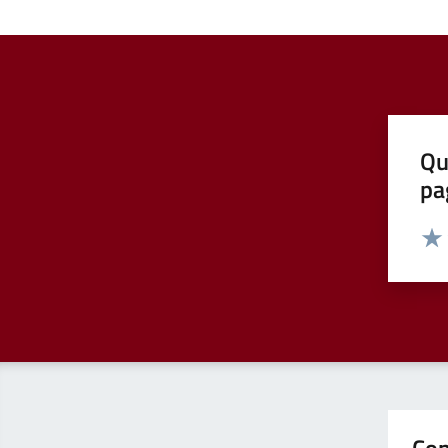
Qu
pa
Valut
Valu