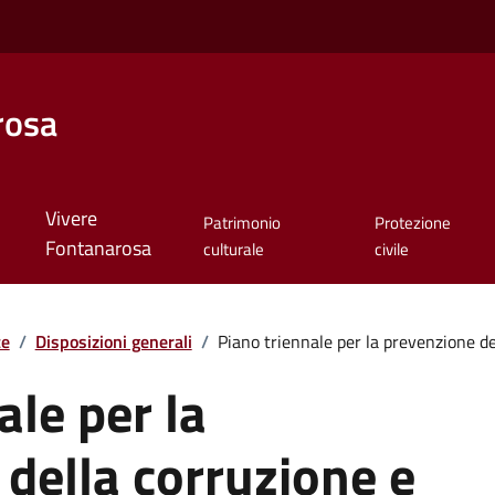
rosa
Vivere
Patrimonio
Protezione
Fontanarosa
culturale
civile
te
/
Disposizioni generali
/
Piano triennale per la prevenzione dell
ale per la
della corruzione e