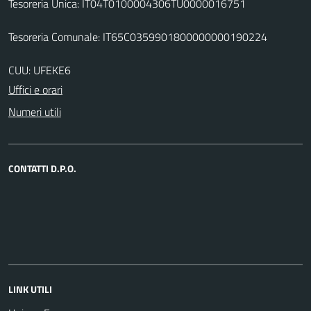
Tesoreria Unica: IT04T0100004306TU0000016751
Tesoreria Comunale: IT65C0359901800000000190224
CUU: UFEKE6
Uffici e orari
Numeri utili
CONTATTI D.P.O.
LINK UTILI