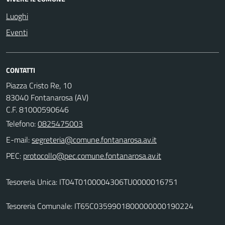
Luoghi
Eventi
CONTATTI
Piazza Cristo Re, 10
83040 Fontanarosa (AV)
C.F. 81000590646
Telefono:
0825475003
E-mail:
PEC:
Tesoreria Unica: IT04T0100004306TU0000016751
Tesoreria Comunale: IT65C0359901800000000190224