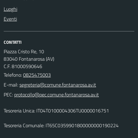
Luoghi
Eventi
CONTATTI
Piazza Cristo Re, 10
83040 Fontanarosa (AV)
C.F. 81000590646
Telefono:
0825475003
E-mail:
PEC:
Tesoreria Unica: IT04T0100004306TU0000016751
Tesoreria Comunale: IT65C0359901800000000190224