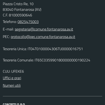
Piazza Cristo Re, 10
83040 Fontanarosa (AV)
C.F. 81000590646
Telefono:
0825475003
E-mail:
PEC:
Tesoreria Unica: IT04T0100004306TU0000016751
Tesoreria Comunale: IT65C0359901800000000190224
CUU: UFEKE6
Uffici e orari
Numeri utili
CONTATTI D.P.O.