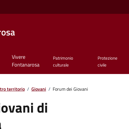
rosa
Vivere
Patrimonio
Protezione
Fontanarosa
culturale
civile
tro territorio
/
Giovani
/
Forum dei Giovani
ovani di
a