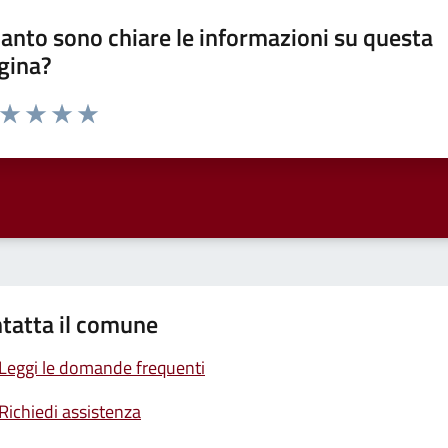
anto sono chiare le informazioni su questa
gina?
a da 1 a 5 stelle la pagina
ta 1 stelle su 5
Valuta 2 stelle su 5
Valuta 3 stelle su 5
Valuta 4 stelle su 5
Valuta 5 stelle su 5
tatta il comune
Leggi le domande frequenti
Richiedi assistenza