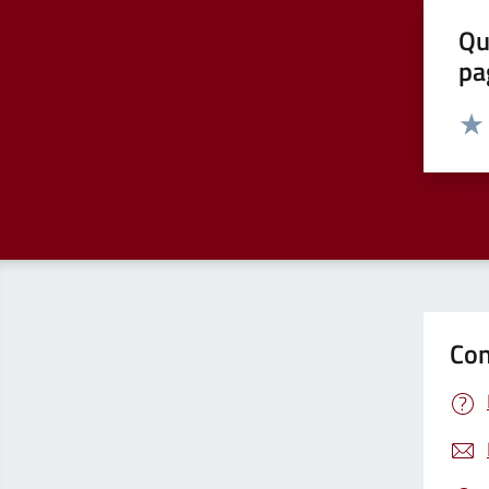
Qu
pa
Valut
Valu
Con