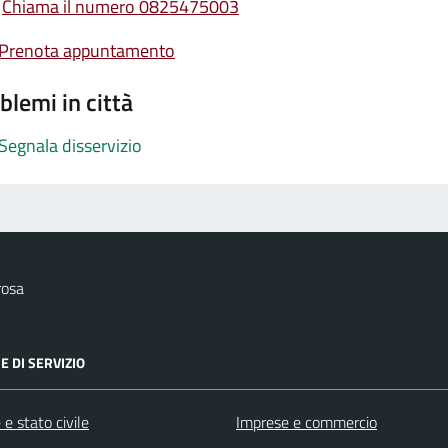
Chiama il numero 0825475003
Prenota appuntamento
blemi in città
Segnala disservizio
rosa
E DI SERVIZIO
e stato civile
Imprese e commercio