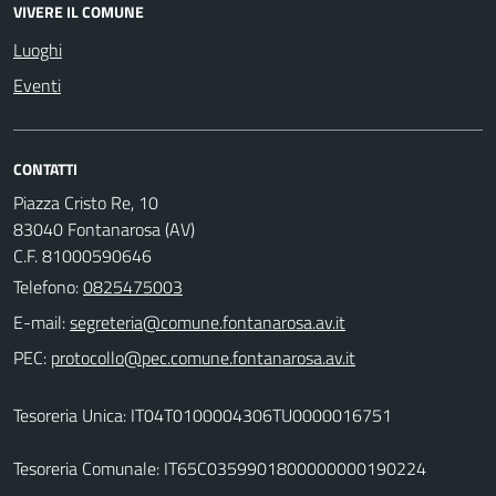
VIVERE IL COMUNE
Luoghi
Eventi
CONTATTI
Piazza Cristo Re, 10
83040 Fontanarosa (AV)
C.F. 81000590646
Telefono:
0825475003
E-mail:
PEC:
Tesoreria Unica: IT04T0100004306TU0000016751
Tesoreria Comunale: IT65C0359901800000000190224