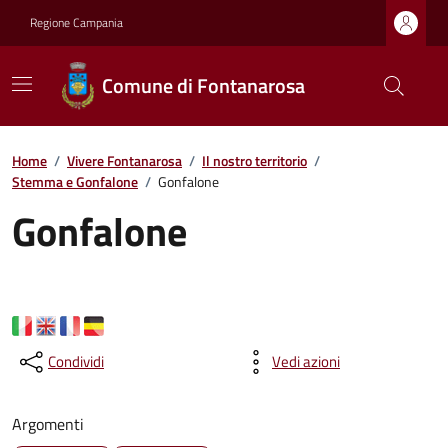
Regione Campania
Comune di Fontanarosa
Home
/
Vivere Fontanarosa
/
Il nostro territorio
/
Stemma e Gonfalone
/
Gonfalone
Gonfalone
Condividi
Vedi azioni
Argomenti